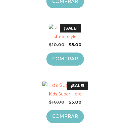
COMPRAR
era:
es:
$10.00.
$5.00.
¡SALE!
street style
El
El
$
10.00
$
5.00
precio
precio
original
actual
COMPRAR
era:
es:
$10.00.
$5.00.
¡SALE!
Kids Super Hero
El
El
$
10.00
$
5.00
precio
precio
original
actual
COMPRAR
era:
es:
$10.00.
$5.00.