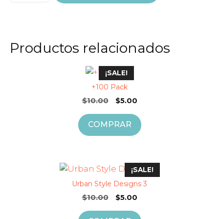
Productos relacionados
¡SALE!
+100 Pack
El
El
$
10.00
$
5.00
precio
precio
original
actual
COMPRAR
era:
es:
$10.00.
$5.00.
¡SALE!
Urban Style Designs 3
El
El
$
10.00
$
5.00
precio
precio
original
actual