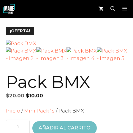
Saltar
M
al
contenido
¡OFERTA!
Pack BMX
El
El
$
20.00
$
10.00
precio
precio
original
actual
Inicio
/
Mini Pack´s
/ Pack BMX
era:
es:
PACK
$20.00.
$10.00.
BMX
AÑADIR AL CARRITO
CANTIDAD