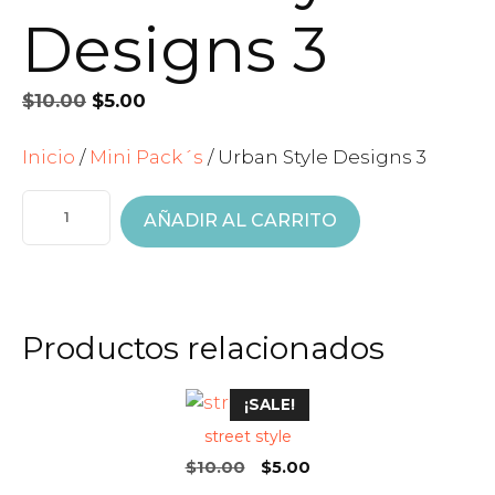
Designs 3
El
El
$
10.00
$
5.00
precio
precio
original
actual
Inicio
/
Mini Pack´s
/ Urban Style Designs 3
era:
es:
URBAN
$10.00.
$5.00.
STYLE
AÑADIR AL CARRITO
DESIGNS
3
CANTIDAD
Productos relacionados
¡SALE!
street style
El
El
$
10.00
$
5.00
precio
precio