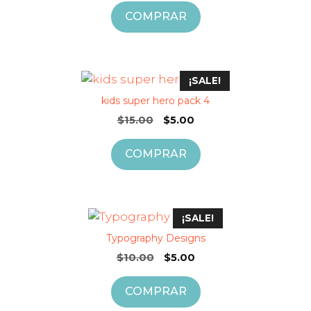
original
actual
COMPRAR
era:
es:
$10.00.
$5.00.
¡SALE!
kids super hero pack 4
El
El
$
15.00
$
5.00
precio
precio
original
actual
COMPRAR
era:
es:
$15.00.
$5.00.
¡SALE!
Typography Designs
El
El
$
10.00
$
5.00
precio
precio
original
actual
COMPRAR
era:
es: