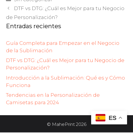
DTF vs DTG: ¿Cuál es Mejor para tu Negocio
de Personalización?
Entradas recientes
Guía Completa para Empezar en el Negocio
de la Sublimación
DTF vs DTG: ¿Cuál es Mejor para tu Negocio de
Personalización?
Introducción a la Sublimación: Qué es y Cómo
Funciona
Tendencias en la Personalización de
Camisetas para 2024
ES
Artículo añadido al carrito.
FINALIZAR COMPRA
0 artículos -
$
0.00
© MahePrint 2026