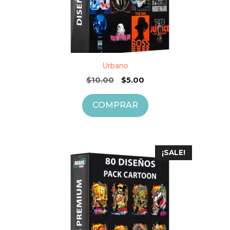
Urbano
El
El
$
10.00
$
5.00
precio
precio
original
actual
COMPRAR
era:
es:
$10.00.
$5.00.
¡SALE!