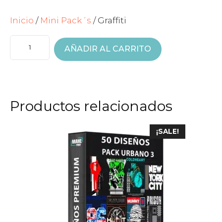
precio
precio
original
actual
Inicio
/
Mini Pack´s
/ Graffiti
era:
es:
GRAFFITI
$10.00.
$5.00.
CANTIDAD
AÑADIR AL CARRITO
Productos relacionados
¡SALE!